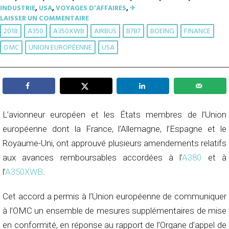
INDUSTRIE
,
USA
,
VOYAGES D'AFFAIRES
,
✈︎
LAISSER UN COMMENTAIRE
2018
A350
A350XWB
AIRBUS
B787
BOEING
FINANCE
OMC
UNION EUROPÉENNE
USA
L’avionneur européen et les États membres de l’Union
européenne dont la France, l’Allemagne, l’Espagne et le
Royaume-Uni, ont approuvé plusieurs amendements relatifs
aux avances remboursables accordées à l’
A380
et à
l’
A350XWB
.
Cet accord a permis à l’Union européenne de communiquer
à l’OMC un ensemble de mesures supplémentaires de mise
en conformité, en réponse au rapport de l’Organe d’appel de