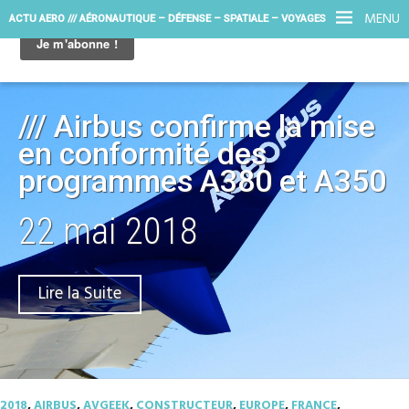
MENU
ACTU AERO /// AÉRONAUTIQUE – DÉFENSE – SPATIALE – VOYAGES
/// Airbus confirme la mise
en conformité des
programmes A380 et A350
22 mai 2018
Lire la Suite
2018
,
AIRBUS
,
AVGEEK
,
CONSTRUCTEUR
,
EUROPE
,
FRANCE
,