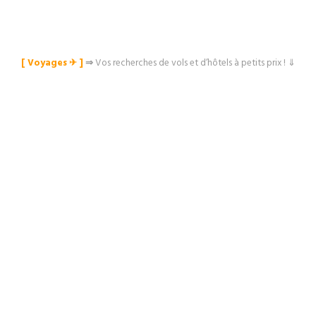
[ Voyages ✈︎ ]
⇒
Vos recherches de vols et d’hôtels à petits prix ! ⇓