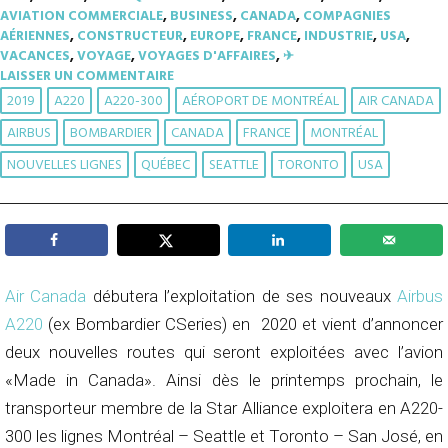
AVIATION COMMERCIALE
,
BUSINESS
,
CANADA
,
COMPAGNIES
AÉRIENNES
,
CONSTRUCTEUR
,
EUROPE
,
FRANCE
,
INDUSTRIE
,
USA
,
VACANCES
,
VOYAGE
,
VOYAGES D'AFFAIRES
,
✈︎
LAISSER UN COMMENTAIRE
2019
A220
A220-300
AÉROPORT DE MONTRÉAL
AIR CANADA
AIRBUS
BOMBARDIER
CANADA
FRANCE
MONTRÉAL
NOUVELLES LIGNES
QUÉBEC
SEATTLE
TORONTO
USA
Air Canada
débutera l’exploitation de ses nouveaux
Airbus
A220
(ex Bombardier CSeries) en 2020 et vient d’annoncer
deux nouvelles routes qui seront exploitées avec l’avion
«Made in Canada». Ainsi dès le printemps prochain, le
transporteur membre de la Star Alliance exploitera en A220-
300 les lignes Montréal – Seattle‬ et Toronto – San José‬, en