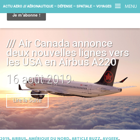
MENU
ACTU AERO /// AÉRONAUTIQUE – DÉFENSE – SPATIALE – VOYAGES
/// Air Canada annonce
deux nouvelles lignes vers
les USA en Airbus A220
16 août 2019
Lire la Suite
2019
,
AIRBUS
,
AMÉRIQUE DU NORD
,
ARTICLE BUZZ
,
AVGEEK
,