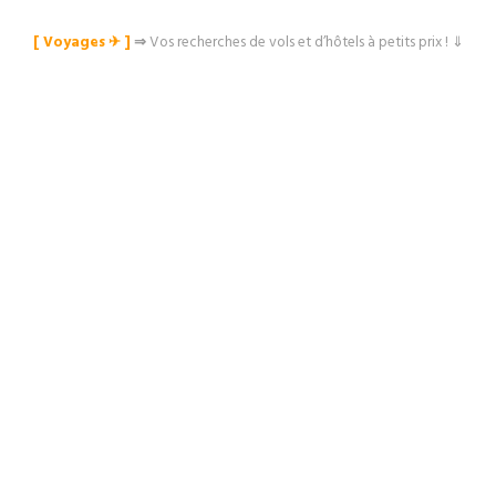
[ Voyages ✈︎ ]
⇒
Vos recherches de vols et d’hôtels à petits prix ! ⇓