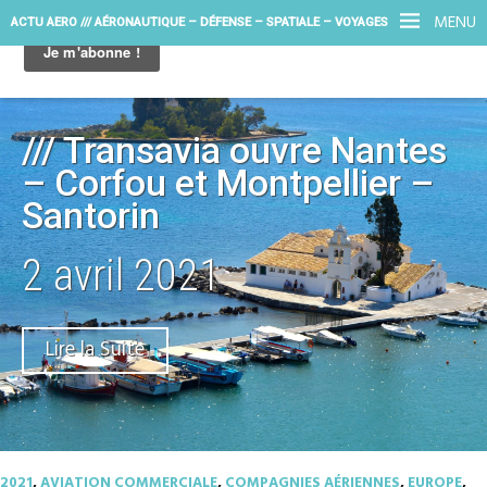
MENU
ACTU AERO /// AÉRONAUTIQUE – DÉFENSE – SPATIALE – VOYAGES
/// Transavia ouvre Nantes
– Corfou et Montpellier –
Santorin
2 avril 2021
Lire la Suite
2021
,
AVIATION COMMERCIALE
,
COMPAGNIES AÉRIENNES
,
EUROPE
,