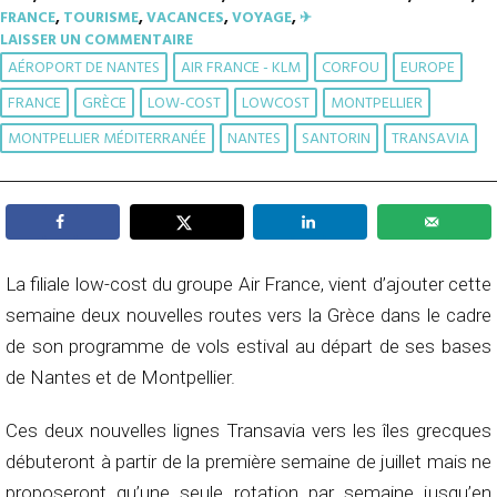
FRANCE
,
TOURISME
,
VACANCES
,
VOYAGE
,
✈︎
LAISSER UN COMMENTAIRE
AÉROPORT DE NANTES
AIR FRANCE - KLM
CORFOU
EUROPE
FRANCE
GRÈCE
LOW-COST
LOWCOST
MONTPELLIER
MONTPELLIER MÉDITERRANÉE
NANTES
SANTORIN
TRANSAVIA
La filiale low-cost du groupe Air France, vient d’ajouter cette
semaine deux nouvelles routes vers la Grèce dans le cadre
de son programme de vols estival au départ de ses bases
de Nantes et de Montpellier.
Ces deux nouvelles lignes Transavia vers les îles grecques
débuteront à partir de la première semaine de juillet mais ne
proposeront qu’une seule rotation par semaine jusqu’en