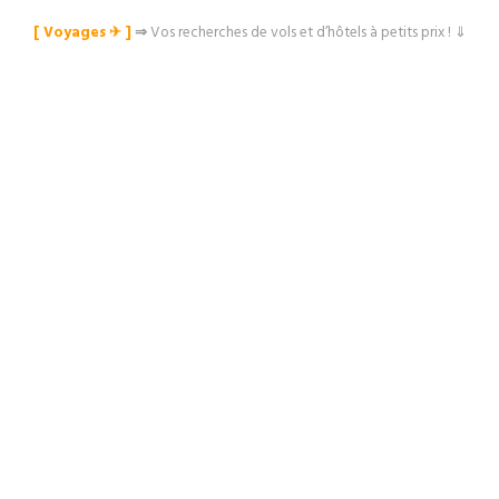
[ Voyages ✈︎ ]
⇒
Vos recherches de vols et d’hôtels à petits prix ! ⇓