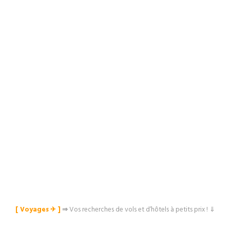
[ Voyages ✈︎ ]
⇒
Vos recherches de vols et d’hôtels à petits prix ! ⇓