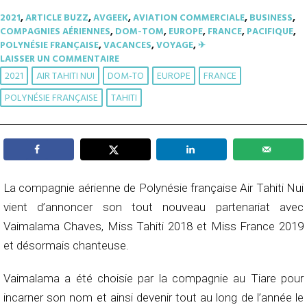
2021
,
ARTICLE BUZZ
,
AVGEEK
,
AVIATION COMMERCIALE
,
BUSINESS
,
COMPAGNIES AÉRIENNES
,
DOM-TOM
,
EUROPE
,
FRANCE
,
PACIFIQUE
,
POLYNÉSIE FRANÇAISE
,
VACANCES
,
VOYAGE
,
✈︎
LAISSER UN COMMENTAIRE
2021
AIR TAHITI NUI
DOM-TO
EUROPE
FRANCE
POLYNÉSIE FRANÇAISE
TAHITI
La compagnie aérienne de Polynésie française Air Tahiti Nui
vient d’annoncer son tout nouveau partenariat avec
Vaimalama Chaves, Miss Tahiti 2018 et Miss France 2019
et désormais chanteuse.
Vaimalama a été choisie par la compagnie au Tiare pour
incarner son nom et ainsi devenir tout au long de l’année le