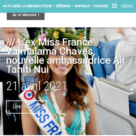
MENU
ACTU AERO /// AÉRONAUTIQUE – DÉFENSE – SPATIALE – VOYAGES
/// L’ex Miss France
Vaimalama Chaves,
nouvelle ambassadrice Air
Tahiti Nui
21 avril 2021
Lire la Suite