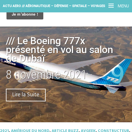
MENU
ACTU AERO /// AÉRONAUTIQUE – DÉFENSE – SPATIALE – VOYAGES
/// Le Boeing 777x
présenté en vol au salon
de Dubaï
8 novembre 2021
Lire la Suite
2021
,
AMÉRIQUE DU NORD
,
ARTICLE BUZZ
,
AVGEEK
,
CONSTRUCTEUR
,