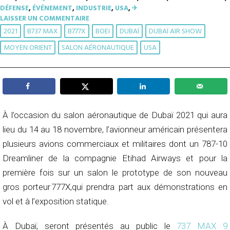
DÉFENSE
,
ÉVÉNEMENT
,
INDUSTRIE
,
USA
,
✈︎
LAISSER UN COMMENTAIRE
2021
B737 MAX
B777X
BOEI
DUBAÏ
DUBAÏ AIR SHOW
MOYEN ORIENT
SALON AÉRONAUTIQUE
USA
À l’occasion du salon aéronautique de Dubaï 2021 qui aura
lieu du 14 au 18 novembre, l’avionneur américain présentera
plusieurs avions commerciaux et militaires dont un 787-10
Dreamliner de la compagnie Etihad Airways et pour la
première fois sur un salon le prototype de son nouveau
gros porteur 777X,qui prendra part aux démonstrations en
vol et à l’exposition statique.
À Dubaï, seront présentés au public le
737 MAX 9