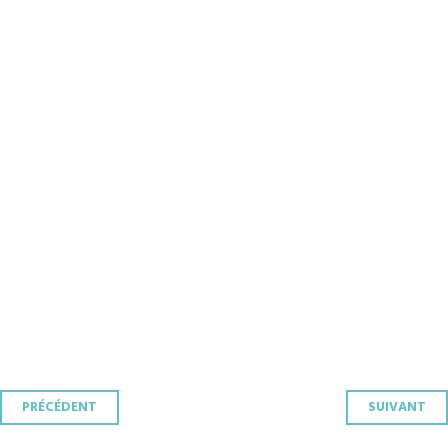
Navigation
PRÉCÉDENT
SUIVANT
des