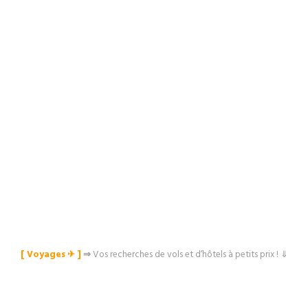
[ Voyages ✈︎ ]
⇒
Vos recherches de vols et d’hôtels à petits prix ! ⇓