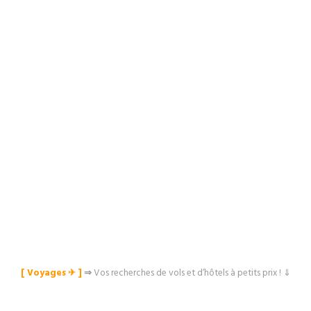
[ Voyages ✈︎ ]
⇒
Vos recherches de vols et d’hôtels à petits prix ! ⇓