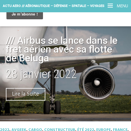
MENU
ACTU AERO /// AÉRONAUTIQUE – DÉFENSE – SPATIALE – VOYAGES
/// Airbus se lance dans le
fret aérien avec sa flotte
de Beluga
28 janvier 2022
Lire la Suite
2022
,
AVGEEK
,
CARGO
,
CONSTRUCTEUR
,
ÉTÉ 2022
,
EUROPE
,
FRANCE
,