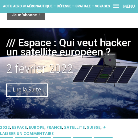
MENU
ACTU AERO /// AÉRONAUTIQUE – DÉFENSE – SPATIALE – VOYAGES
/// Espace : Qui veut hacker
un satellite européen ?
2 février 2022
Lire la Suite
2022
,
ESPACE
,
EUROPE
,
FRANCE
,
SATELLITE
,
SUISSE
,
✈︎
LAISSER UN COMMENTAIRE