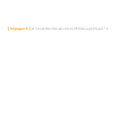
[ Voyages ✈︎ ]
⇒
Vos recherches de vols et d’hôtels à petits prix ! ⇓