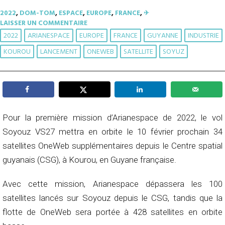
2022
,
DOM-TOM
,
ESPACE
,
EUROPE
,
FRANCE
,
✈︎
LAISSER UN COMMENTAIRE
2022
ARIANESPACE
EUROPE
FRANCE
GUYANNE
INDUSTRIE
KOUROU
LANCEMENT
ONEWEB
SATELLITE
SOYUZ
Pour la première mission d’Arianespace de 2022, le vol
Soyouz VS27 mettra en orbite le 10 février prochain 34
satellites OneWeb supplémentaires depuis le Centre spatial
guyanais (CSG), à Kourou, en Guyane française.
Avec cette mission, Arianespace dépassera les 100
satellites lancés sur Soyouz depuis le CSG, tandis que la
flotte de OneWeb sera portée à 428 satellites en orbite