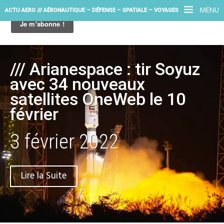
MENU
ACTU AERO /// AÉRONAUTIQUE – DÉFENSE – SPATIALE – VOYAGES
/// Arianespace : tir Soyuz
avec 34 nouveaux
satellites OneWeb le 10
février
3 février 2022
Lire la Suite