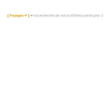
[ Voyages ✈︎ ]
⇒
Vos recherches de vols et d’hôtels à petits prix ! ⇓