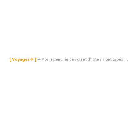
[ Voyages ✈︎ ]
⇒
Vos recherches de vols et d’hôtels à petits prix ! ⇓