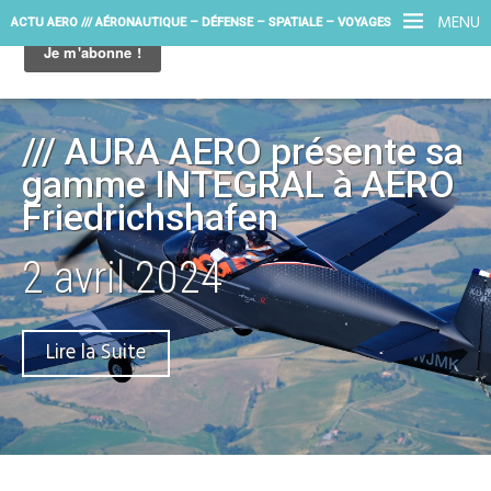
MENU
ACTU AERO /// AÉRONAUTIQUE – DÉFENSE – SPATIALE – VOYAGES
/// AURA AERO présente sa
gamme INTEGRAL à AERO
Friedrichshafen
2 avril 2024
Lire la Suite