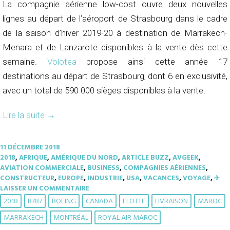
La compagnie aérienne low-cost ouvre deux nouvelles
lignes au départ de l’aéroport de Strasbourg dans le cadre
de la saison d’hiver 2019-20 à destination de Marrakech-
Menara et de Lanzarote disponibles à la vente dès cette
semaine.
Volotea
propose ainsi cette année 17
destinations au départ de Strasbourg, dont 6 en exclusivité,
avec un total de 590 000 sièges disponibles à la vente.
Lire la suite
→
11 DÉCEMBRE 2018
2018
,
AFRIQUE
,
AMÉRIQUE DU NORD
,
ARTICLE BUZZ
,
AVGEEK
,
AVIATION COMMERCIALE
,
BUSINESS
,
COMPAGNIES AÉRIENNES
,
CONSTRUCTEUR
,
EUROPE
,
INDUSTRIE
,
USA
,
VACANCES
,
VOYAGE
,
✈︎
LAISSER UN COMMENTAIRE
2018
B787
BOEING
CANADA
FLOTTE
LIVRAISON
MAROC
MARRAKECH
MONTRÉAL
ROYAL AIR MAROC