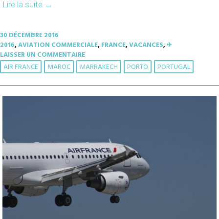
Lire la suite
→
30 DÉCEMBRE 2016
2016
,
AVIATION COMMERCIALE
,
FRANCE
,
VACANCES
,
✈︎
LAISSER UN COMMENTAIRE
AIR FRANCE
MAROC
MARRAKECH
PORTO
PORTUGAL