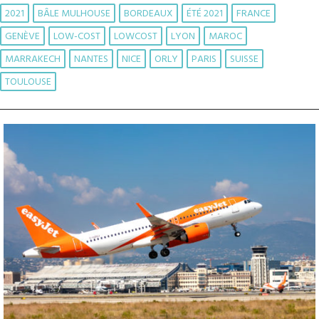
2021
BÂLE MULHOUSE
BORDEAUX
ÉTÉ 2021
FRANCE
GENÈVE
LOW-COST
LOWCOST
LYON
MAROC
MARRAKECH
NANTES
NICE
ORLY
PARIS
SUISSE
TOULOUSE