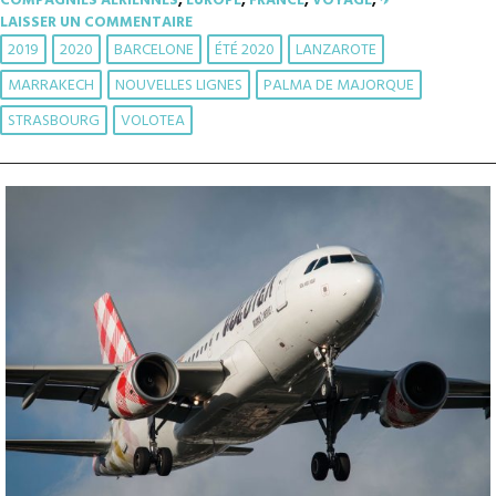
COMPAGNIES AÉRIENNES
,
EUROPE
,
FRANCE
,
VOYAGE
,
✈︎
LAISSER UN COMMENTAIRE
2019
2020
BARCELONE
ÉTÉ 2020
LANZAROTE
MARRAKECH
NOUVELLES LIGNES
PALMA DE MAJORQUE
STRASBOURG
VOLOTEA