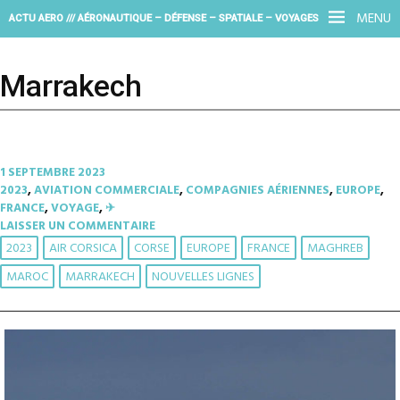
MENU
ACTU AERO /// AÉRONAUTIQUE – DÉFENSE – SPATIALE – VOYAGES
Marrakech
1 SEPTEMBRE 2023
2023
,
AVIATION COMMERCIALE
,
COMPAGNIES AÉRIENNES
,
EUROPE
,
FRANCE
,
VOYAGE
,
✈︎
LAISSER UN COMMENTAIRE
2023
AIR CORSICA
CORSE
EUROPE
FRANCE
MAGHREB
MAROC
MARRAKECH
NOUVELLES LIGNES