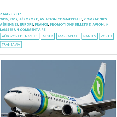
2 MARS 2017
2016
,
2017
,
AÉROPORT
,
AVIATION COMMERCIALE
,
COMPAGNIES
AÉRIENNES
,
EUROPE
,
FRANCE
,
PROMOTIONS BILLETS D'AVION
,
✈︎
LAISSER UN COMMENTAIRE
AÉROPORT DE NANTES
ALGER
MARRAKECH
NANTES
PORTO
TRANSAVIA