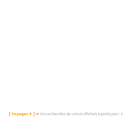
[ Voyages ✈︎ ]
⇒
Vos recherches de vols et d’hôtels à petits prix ! ⇓