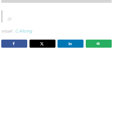
///
visuel :
C.Alloing