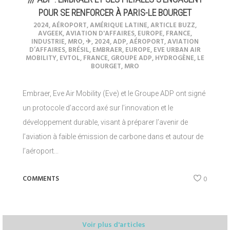
POUR SE RENFORCER À PARIS-LE BOURGET
2024
,
AÉROPORT
,
AMÉRIQUE LATINE
,
ARTICLE BUZZ
,
AVGEEK
,
AVIATION D'AFFAIRES
,
EUROPE
,
FRANCE
,
INDUSTRIE
,
MRO
,
✈︎
,
2024
,
ADP
,
AÉROPORT
,
AVIATION
D’AFFAIRES
,
BRÉSIL
,
EMBRAER
,
EUROPE
,
EVE URBAN AIR
MOBILITY
,
EVTOL
,
FRANCE
,
GROUPE ADP
,
HYDROGÈNE
,
LE
BOURGET
,
MRO
Embraer, Eve Air Mobility (Eve) et le Groupe ADP ont signé
un protocole d’accord axé sur l’innovation et le
développement durable, visant à préparer l’avenir de
l’aviation à faible émission de carbone dans et autour de
l’aéroport...
COMMENTS
0
Voir plus d'articles