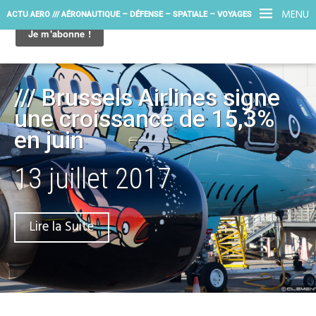
MENU
ACTU AERO /// AÉRONAUTIQUE – DÉFENSE – SPATIALE – VOYAGES
/// Brussels Airlines signe
une croissance de 15,3%
en juin
13 juillet 2017
Lire la Suite