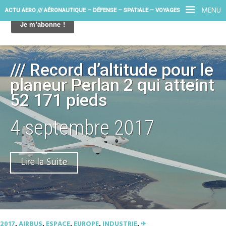
MENU
ACTU AERO /// AÉRONAUTIQUE – DÉFENSE – SPATIALE – VOYAGES
/// Record d’altitude pour le
planeur Perlan 2 qui atteint
52 171 pieds
4 septembre 2017
Lire la Suite
2017
,
AIRBUS
,
ESPACE
,
EUROPE
,
INDUSTRIE
,
✈︎