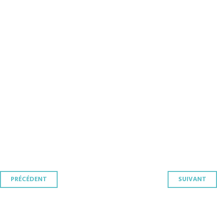
Navigation
PRÉCÉDENT
SUIVANT
des
articles