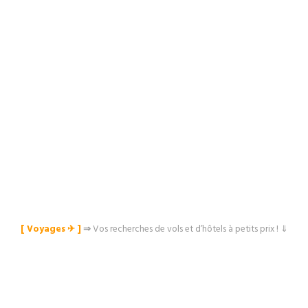
[ Voyages ✈︎ ]
⇒
Vos recherches de vols et d’hôtels à petits prix ! ⇓