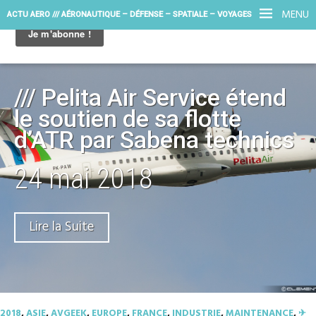
MENU
ACTU AERO /// AÉRONAUTIQUE – DÉFENSE – SPATIALE – VOYAGES
/// Pelita Air Service étend
le soutien de sa flotte
d’ATR par Sabena technics
24 mai 2018
Lire la Suite
2018
,
ASIE
,
AVGEEK
,
EUROPE
,
FRANCE
,
INDUSTRIE
,
MAINTENANCE
,
✈︎