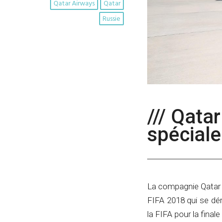
Qatar Airways
Qatar
Russie
/// Qata
spécial
La compagnie Qatar A
FIFA 2018 qui se dé
la FIFA pour la final