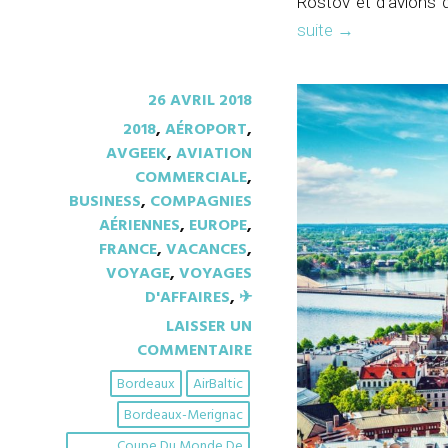
Rostov et d’avions 
suite
→
26 AVRIL 2018
2018
,
AÉROPORT
,
AVGEEK
,
AVIATION
COMMERCIALE
,
BUSINESS
,
COMPAGNIES
AÉRIENNES
,
EUROPE
,
FRANCE
,
VACANCES
,
VOYAGE
,
VOYAGES
D'AFFAIRES
,
✈︎
LAISSER UN
COMMENTAIRE
Bordeaux
AirBaltic
Bordeaux-Merignac
Coupe Du Monde De