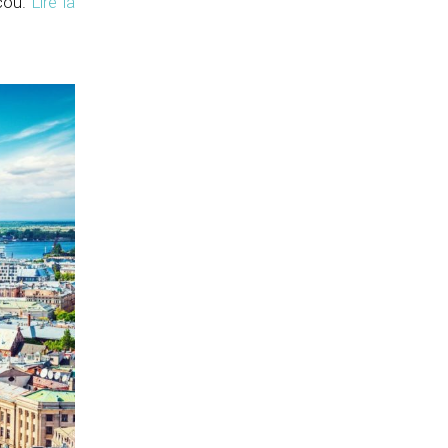
scou.
Lire la