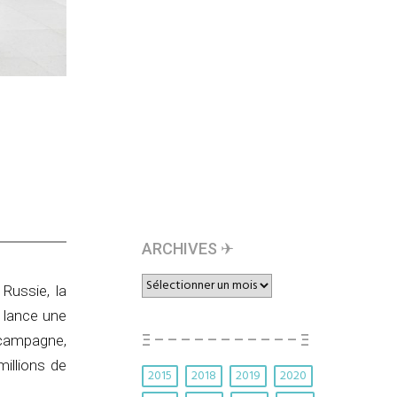
ARCHIVES ✈︎
ARCHIVES
Russie, la
✈︎
, lance une
Ξ – – – – – – – – – – – Ξ
campagne,
millions de
2015
2018
2019
2020