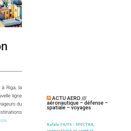
on
à Riga, la
velle ligne
ACTU AERO ///
aéronautique – défense –
yageurs du
spatiale – voyages
stinations
sie
.
Rafale F4/F5 : SPECTRA,
connectivité et combat