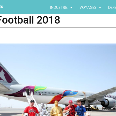
Aller
ES
INDUSTRIE
VOYAGES
DÉF
au
contenu
ootball 2018
principal