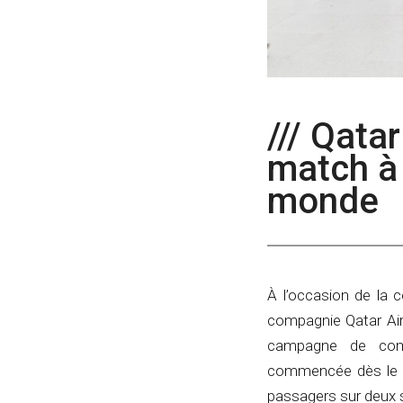
/// Qata
match à 
monde
À l’occasion de la 
compagnie Qatar Airw
campagne de comm
commencée dès le 18 
passagers sur deux