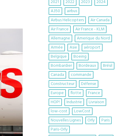
2021
2022
2023
2024
A350
airbus
Airbus Helicopters
Air Canada
Air France
Air France - KLM
Allemagne
Amerique du Nord
Armée
Asie
aéroport
Belgique
Boeing
Bombardier
Bordeaux
Brésil
Canada
commande
Constructeur
Défense
Europe
flotte
France
HOP!
Industrie
Livraison
low-cost
LowCost
Nouvelles Lignes
Orly
Paris
Paris-Orly