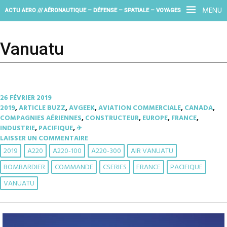
MENU
ACTU AERO /// AÉRONAUTIQUE – DÉFENSE – SPATIALE – VOYAGES
Vanuatu
26 FÉVRIER 2019
2019
,
ARTICLE BUZZ
,
AVGEEK
,
AVIATION COMMERCIALE
,
CANADA
,
COMPAGNIES AÉRIENNES
,
CONSTRUCTEUR
,
EUROPE
,
FRANCE
,
INDUSTRIE
,
PACIFIQUE
,
✈︎
LAISSER UN COMMENTAIRE
2019
A220
A220-100
A220-300
AIR VANUATU
BOMBARDIER
COMMANDE
CSERIES
FRANCE
PACIFIQUE
VANUATU