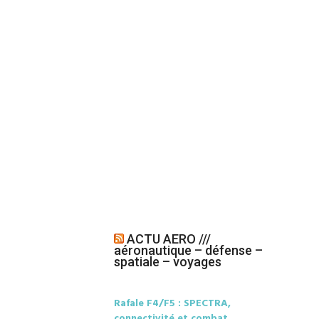
ACTU AERO ///
aéronautique – défense –
spatiale – voyages
Rafale F4/F5 : SPECTRA,
connectivité et combat