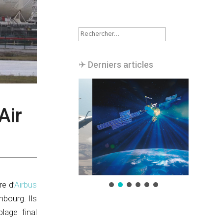
Rechercher :
✈︎ Derniers articles
Air
e d’
Airbus
mbourg. Ils
lage final