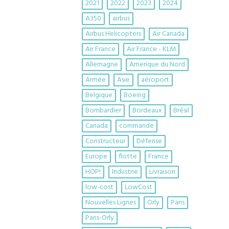
2021
2022
2023
2024
A350
airbus
Airbus Helicopters
Air Canada
Air France
Air France - KLM
Allemagne
Amerique du Nord
Armée
Asie
aéroport
Belgique
Boeing
Bombardier
Bordeaux
Brésil
Canada
commande
Constructeur
Défense
Europe
flotte
France
HOP!
Industrie
Livraison
low-cost
LowCost
Nouvelles Lignes
Orly
Paris
Paris-Orly