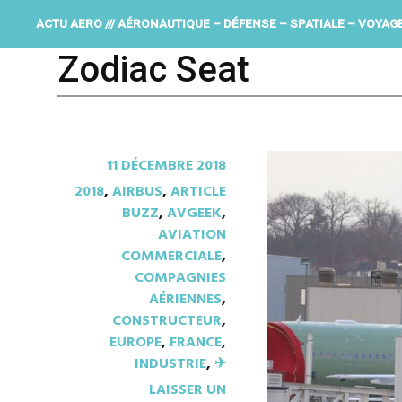
ACTU AERO /// AÉRONAUTIQUE – DÉFENSE – SPATIALE – VOYAG
Zodiac Seat
11 DÉCEMBRE 2018
2018
,
AIRBUS
,
ARTICLE
BUZZ
,
AVGEEK
,
AVIATION
COMMERCIALE
,
COMPAGNIES
AÉRIENNES
,
CONSTRUCTEUR
,
EUROPE
,
FRANCE
,
INDUSTRIE
,
✈︎
LAISSER UN