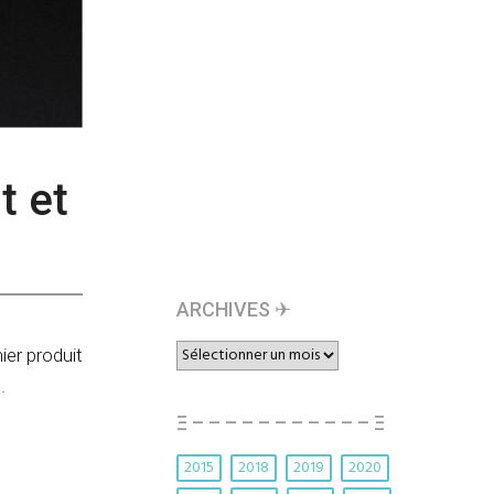
t et
ARCHIVES ✈︎
ARCHIVES
ier produit
✈︎
.
Ξ – – – – – – – – – – – Ξ
2015
2018
2019
2020