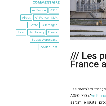
COMMENTAIRE
Air France
A350
Airbus
Air France - KLM
Flotte
Allemagne
Joon
Hambourg
France
Zodiac Aerospace
Zodiac Seat
/// Les 
France 
Les premiers tronço
A350-900 d’
Air Fran
seront ensuite, pro