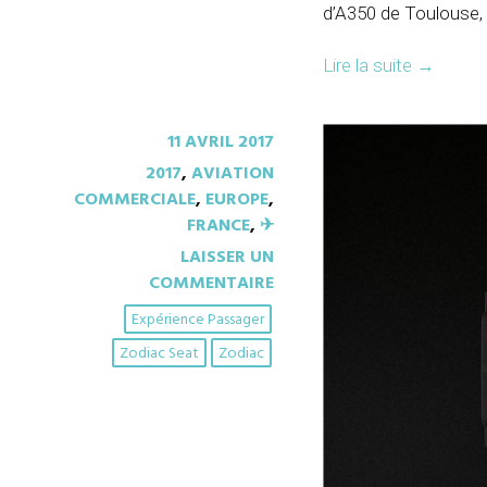
d’A350 de Toulouse,
Lire la suite
→
11 AVRIL 2017
2017
,
AVIATION
COMMERCIALE
,
EUROPE
,
FRANCE
,
✈︎
LAISSER UN
COMMENTAIRE
Expérience Passager
Zodiac Seat
Zodiac