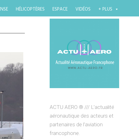
ENSE
HÉLICOPTÈRES
ESPACE
VIDÉOS
+ PLUS
ACTU AERO ® /// L’actualité
aéronautique des acteurs et
partenaires de l’aviation
francophone.