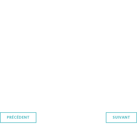
Navigation
PRÉCÉDENT
SUIVANT
des