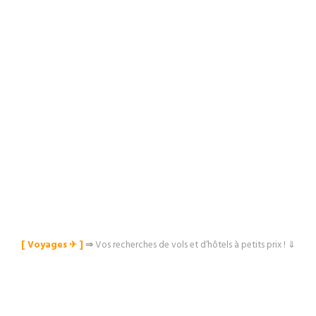
[ Voyages ✈︎ ]
⇒
Vos recherches de vols et d’hôtels à petits prix ! ⇓