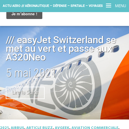
MENU
ACTU AERO /// AÉRONAUTIQUE – DÉFENSE – SPATIALE – VOYAGES
/// easyJet Switzerland se
met au vert et passe aux
A320Neo
5 mai 2021
Lire la Suite
2021
,
AIRBUS
,
ARTICLE BUZZ
,
AVGEEK
,
AVIATION COMMERCIALE
,