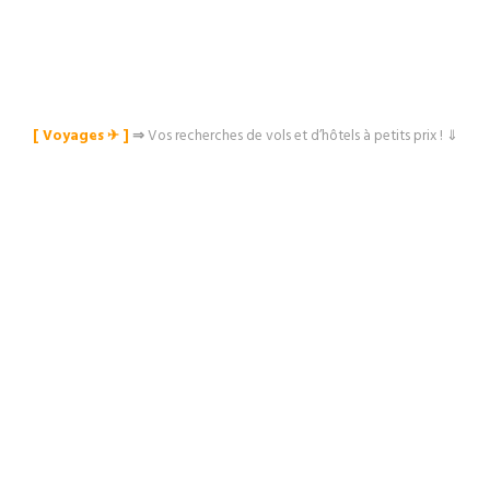
[ Voyages ✈︎ ]
⇒
Vos recherches de vols et d’hôtels à petits prix ! ⇓