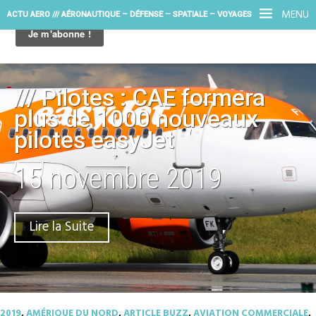
MENU
ACTU AERO /// AÉRONAUTIQUE – DÉFENSE – SPATIALE – VOYAGES
/// Pilotes : CAE formera
plus de 1000 nouveaux
pilotes easyJet
15 novembre 2019
Lire la Suite
2019
,
AMÉRIQUE DU NORD
,
ARTICLE BUZZ
,
AVIATION COMMERCIALE
,