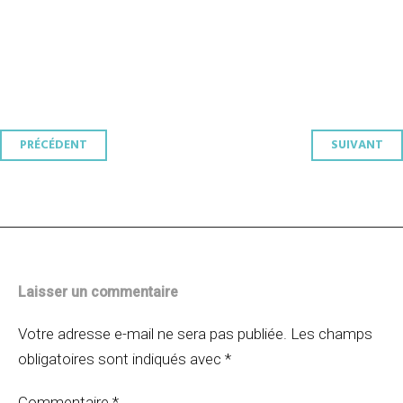
Navigation
PRÉCÉDENT
SUIVANT
des
articles
Laisser un commentaire
Votre adresse e-mail ne sera pas publiée.
Les champs
obligatoires sont indiqués avec
*
Commentaire
*