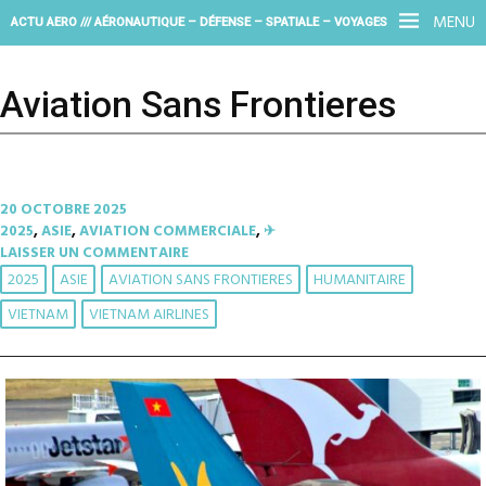
MENU
ACTU AERO /// AÉRONAUTIQUE – DÉFENSE – SPATIALE – VOYAGES
Aviation Sans Frontieres
20 OCTOBRE 2025
2025
,
ASIE
,
AVIATION COMMERCIALE
,
✈︎
LAISSER UN COMMENTAIRE
2025
ASIE
AVIATION SANS FRONTIERES
HUMANITAIRE
VIETNAM
VIETNAM AIRLINES