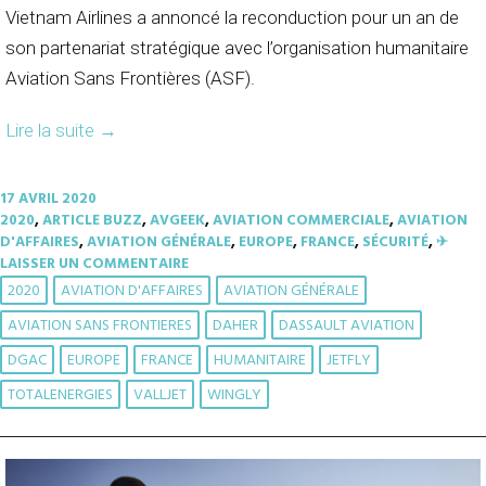
Vietnam Airlines a annoncé la reconduction pour un an de
son partenariat stratégique avec l’organisation humanitaire
Aviation Sans Frontières (ASF).
Lire la suite
→
17 AVRIL 2020
2020
,
ARTICLE BUZZ
,
AVGEEK
,
AVIATION COMMERCIALE
,
AVIATION
D'AFFAIRES
,
AVIATION GÉNÉRALE
,
EUROPE
,
FRANCE
,
SÉCURITÉ
,
✈︎
LAISSER UN COMMENTAIRE
2020
AVIATION D'AFFAIRES
AVIATION GÉNÉRALE
AVIATION SANS FRONTIERES
DAHER
DASSAULT AVIATION
DGAC
EUROPE
FRANCE
HUMANITAIRE
JETFLY
TOTALENERGIES
VALLJET
WINGLY