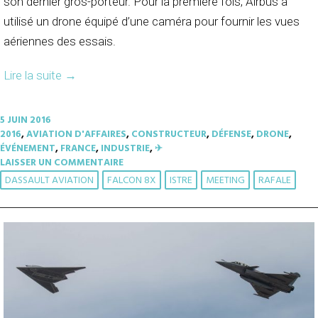
son dernier gros-porteur. Pour la première fois, Airbus a
utilisé un drone équipé d’une caméra pour fournir les vues
aériennes des essais.
Lire la suite
→
5 JUIN 2016
2016
,
AVIATION D'AFFAIRES
,
CONSTRUCTEUR
,
DÉFENSE
,
DRONE
,
ÉVÉNEMENT
,
FRANCE
,
INDUSTRIE
,
✈︎
LAISSER UN COMMENTAIRE
DASSAULT AVIATION
FALCON 8X
ISTRE
MEETING
RAFALE