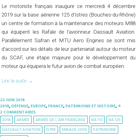
Le motoriste français inaugure ce mercredi 4 décembre
2019 sur la base aérienne 125 d’Istres (Bouches-du-Rhône)
un centre de formation à la maintenance des moteurs M88
qui équipent les Rafale de l’avionneur Dassault Aviation.
Parallèlement Safran et MTU Aero Engines se sont mis
d’accord sur les détails de leur partenariat autour du moteur
du SCAF, une étape majeure pour le développement du
moteur qui équipera le futur avion de combat européen.
Lire la suite
→
22 JUIN 2018
2018
,
DÉFENSE
,
EUROPE
,
FRANCE
,
PATRIMOINE ET HISTOIRE
,
✈︎
2 COMMENTAIRES
2018
ARMÉE
ARMÉE DE L’AIR FRANÇAISE
BA 113
BA 125
DASSAULT AVIATION
ISTRE
MIRAGE 2000
PATRIMOINE