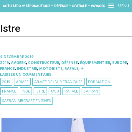
MENU
ACTU AERO /// AÉRONAUTIQUE – DÉFENSE – SPATIALE – VOYAGES
Istre
4 DÉCEMBRE 2019
2019
,
AVGEEK
,
CONSTRUCTEUR
,
DÉFENSE
,
ÉQUIPEMENTIER
,
EUROPE
,
FRANCE
,
INDUSTRIE
,
MOTORISTE
,
RAFALE
,
✈︎
LAISSER UN COMMENTAIRE
2019
ARMÉE
ARMÉE DE L’AIR FRANÇAISE
FORMATION
FRANCE
INDE
ISTRE
M88
RAFALE
SAFRAN
SAFRAN AIRCRAFT ENGINES