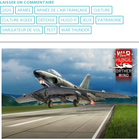
LAISSER UN COMMENTAIRE
2020
ARMÉE
ARMÉE DE L’AIR FRANÇAISE
CULTURE
CULTURE AGEEK
DÉFENSE
HUGO-P
JEUX
PATRIMOINE
SIMULATEUR DE VOL
TEST
WAR THUNDER