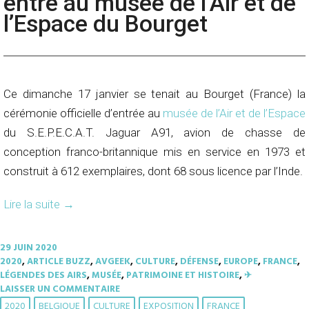
entre au musée de l’Air et de
l’Espace du Bourget
Ce dimanche 17 janvier se tenait au Bourget (France) la
cérémonie officielle d’entrée au
musée de l’Air et de l’Espace
du S.E.P.E.C.A.T. Jaguar A91, avion de chasse de
conception franco-britannique mis en service en 1973 et
construit à 612 exemplaires, dont 68 sous licence par l’Inde.
Lire la suite
→
29 JUIN 2020
2020
,
ARTICLE BUZZ
,
AVGEEK
,
CULTURE
,
DÉFENSE
,
EUROPE
,
FRANCE
,
LÉGENDES DES AIRS
,
MUSÉE
,
PATRIMOINE ET HISTOIRE
,
✈︎
LAISSER UN COMMENTAIRE
2020
BELGIQUE
CULTURE
EXPOSITION
FRANCE