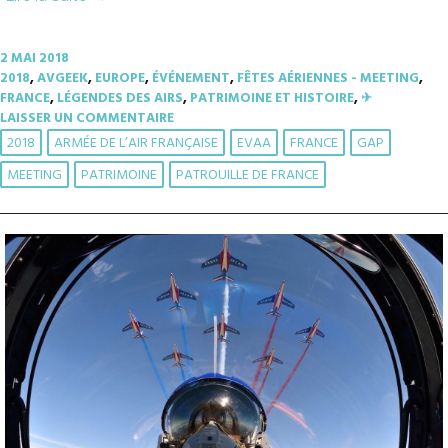
2 MAI 2018
2018
,
AVGEEK
,
EUROPE
,
ÉVÉNEMENT
,
FÊTES AÉRIENNES - MEETING
,
FRANCE
,
LÉGENDES DES AIRS
,
PATRIMOINE ET HISTOIRE
,
✈︎
LAISSER UN COMMENTAIRE
2018
ARMÉE DE L’AIR FRANÇAISE
EVAA
FRANCE
GAP
MEETING
PATRIMOINE
PATROUILLE DE FRANCE