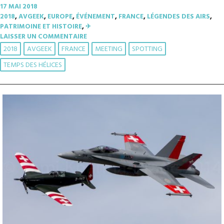
17 MAI 2018
2018
,
AVGEEK
,
EUROPE
,
ÉVÉNEMENT
,
FRANCE
,
LÉGENDES DES AIRS
,
PATRIMOINE ET HISTOIRE
,
✈︎
LAISSER UN COMMENTAIRE
2018
AVGEEK
FRANCE
MEETING
SPOTTING
TEMPS DES HÉLICES