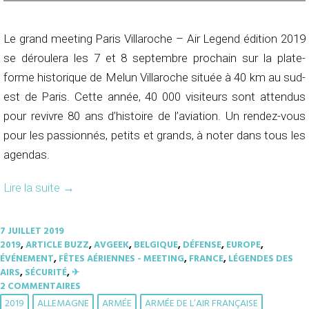
Le grand meeting Paris Villaroche – Air Legend édition 2019
se déroulera les 7 et 8 septembre prochain sur la plate-
forme historique de Melun Villaroche située à 40 km au sud-
est de Paris. Cette année, 40 000 visiteurs sont attendus
pour revivre 80 ans d’histoire de l’aviation. Un rendez-vous
pour les passionnés, petits et grands, à noter dans tous les
agendas.
Lire la suite
→
7 JUILLET 2019
2019
,
ARTICLE BUZZ
,
AVGEEK
,
BELGIQUE
,
DÉFENSE
,
EUROPE
,
ÉVÉNEMENT
,
FÊTES AÉRIENNES - MEETING
,
FRANCE
,
LÉGENDES DES
AIRS
,
SÉCURITÉ
,
✈︎
2 COMMENTAIRES
2019
ALLEMAGNE
ARMÉE
ARMÉE DE L’AIR FRANÇAISE