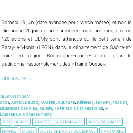
Samedi 19 juin (date avancée pour raison météo) et non le
Dimanche 20 juin comme précédemment annoncé, environ
120 avions et ULMs sont attendus sur le petit terrain de
Paray-le-Monial (LFGN), dans le département de Saône-et-
Loire en région Bourgogne-Franche-Comté, pour le
traditionnel rassemblement des «Traîne-Queue».
Lire la suite
→
18 JANVIER 2021
2021
,
ARTICLE BUZZ
,
AVGEEK
,
CULTURE
,
DÉFENSE
,
EUROPE
,
FRANCE
,
LÉGENDES DES AIRS
,
MUSÉE
,
PATRIMOINE ET HISTOIRE
,
✈︎
LAISSER UN COMMENTAIRE
2021
ARMÉE
ARMÉE DE L’AIR FRANÇAISE
AVION DE CHASSE
FRANCE
MUSÉE
MUSÉE DE L’AIR ET DE L’ESPACE
PATRIMOINE