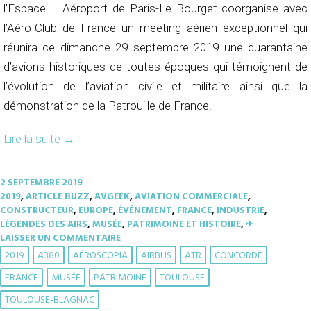
l’Espace – Aéroport de Paris-Le Bourget coorganise avec
l’Aéro-Club de France un meeting aérien exceptionnel qui
réunira ce dimanche 29 septembre 2019 une quarantaine
d’avions historiques de toutes époques qui témoignent de
l’évolution de l’aviation civile et militaire ainsi que la
démonstration de la Patrouille de France.
Lire la suite
→
2 SEPTEMBRE 2019
2019
,
ARTICLE BUZZ
,
AVGEEK
,
AVIATION COMMERCIALE
,
CONSTRUCTEUR
,
EUROPE
,
ÉVÉNEMENT
,
FRANCE
,
INDUSTRIE
,
LÉGENDES DES AIRS
,
MUSÉE
,
PATRIMOINE ET HISTOIRE
,
✈︎
LAISSER UN COMMENTAIRE
2019
A380
AÉROSCOPIA
AIRBUS
ATR
CONCORDE
FRANCE
MUSÉE
PATRIMOINE
TOULOUSE
TOULOUSE-BLAGNAC