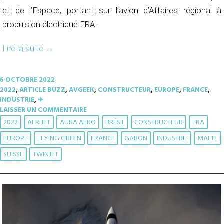
et de l’Espace, portant sur l’avion d’Affaires régional à
propulsion électrique ERA.
Lire la suite
→
6 OCTOBRE 2022
2022
,
ARTICLE BUZZ
,
AVGEEK
,
CONSTRUCTEUR
,
EUROPE
,
FRANCE
,
INDUSTRIE
,
✈︎
LAISSER UN COMMENTAIRE
2022
AFRIJET
AURA AERO
BRÉSIL
CONSTRUCTEUR
ERA
EUROPE
FLYING GREEN
FRANCE
GABON
INDUSTRIE
MALTE
SUISSE
TWINJET