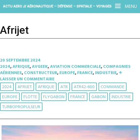
MENU
ACTU AERO /// AÉRONAUTIQUE – DÉFENSE – SPATIALE – VOYAGES
Afrijet
20 SEPTEMBRE 2024
2024
,
AFRIQUE
,
AVGEEK
,
AVIATION COMMERCIALE
,
COMPAGNIES
AÉRIENNES
,
CONSTRUCTEUR
,
EUROPE
,
FRANCE
,
INDUSTRIE
,
✈︎
LAISSER UN COMMENTAIRE
2024
AFRIJET
AFRIQUE
ATR
ATR42-600
COMMANDE
EUROPE
FLOTTE
FLYGABON
FRANCE
GABON
INDUSTRIE
TURBOPROPULSEUR