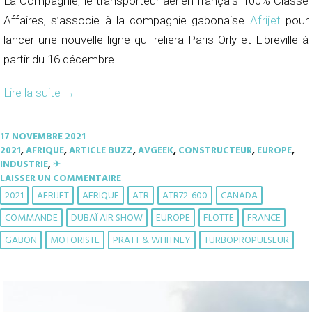
La Compagnie, le transporteur aérien français 100% Classe
Affaires, s’associe à la compagnie gabonaise
Afrijet
pour
lancer une nouvelle ligne qui reliera Paris Orly et Libreville à
partir du 16 décembre.
Lire la suite
→
17 NOVEMBRE 2021
2021
,
AFRIQUE
,
ARTICLE BUZZ
,
AVGEEK
,
CONSTRUCTEUR
,
EUROPE
,
INDUSTRIE
,
✈︎
LAISSER UN COMMENTAIRE
2021
AFRIJET
AFRIQUE
ATR
ATR72-600
CANADA
COMMANDE
DUBAÏ AIR SHOW
EUROPE
FLOTTE
FRANCE
GABON
MOTORISTE
PRATT & WHITNEY
TURBOPROPULSEUR