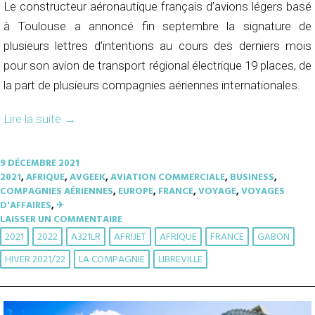
Le constructeur aéronautique français d’avions légers basé
à Toulouse a annoncé fin septembre la signature de
plusieurs lettres d’intentions au cours des derniers mois
pour son avion de transport régional électrique 19 places, de
la part de plusieurs compagnies aériennes internationales.
Lire la suite
→
9 DÉCEMBRE 2021
2021
,
AFRIQUE
,
AVGEEK
,
AVIATION COMMERCIALE
,
BUSINESS
,
COMPAGNIES AÉRIENNES
,
EUROPE
,
FRANCE
,
VOYAGE
,
VOYAGES
D'AFFAIRES
,
✈︎
LAISSER UN COMMENTAIRE
2021
2022
A321LR
AFRIJET
AFRIQUE
FRANCE
GABON
HIVER 2021/22
LA COMPAGNIE
LIBREVILLE