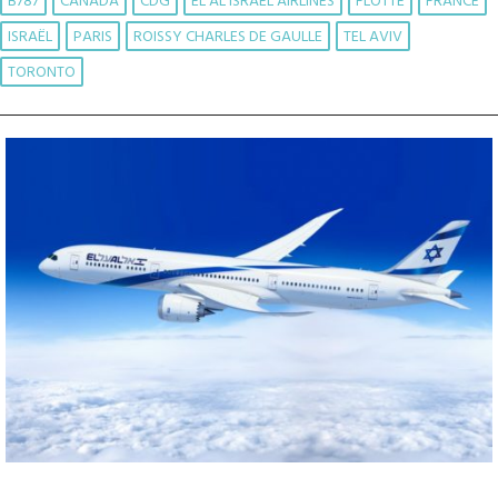
B787
CANADA
CDG
EL AL ISRAEL AIRLINES
FLOTTE
FRANCE
ISRAËL
PARIS
ROISSY CHARLES DE GAULLE
TEL AVIV
TORONTO