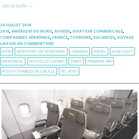
Lire la suite
→
29 JUILLET 2018
2018
,
AMÉRIQUE DU NORD
,
AVGEEK
,
AVIATION COMMERCIALE
,
COMPAGNIES AÉRIENNES
,
FRANCE
,
TOURISME
,
VACANCES
,
VOYAGE
LAISSER UN COMMENTAIRE
2018
AÉROPORT DE MONTRÉAL
CANADA
ISRAËL
LOW-COST
MONTRÉAL
NOUVELLES LIGNES
PARIS
PRIMERA AIR
ROISSY CHARLES DE GAULLE
TEL AVIV