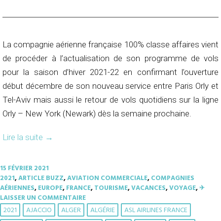
La compagnie aérienne française 100% classe affaires vient
de procéder à l’actualisation de son programme de vols
pour la saison d’hiver 2021-22 en confirmant l’ouverture
début décembre de son nouveau service entre Paris Orly et
Tel-Aviv mais aussi le retour de vols quotidiens sur la ligne
Orly – New York (Newark) dès la semaine prochaine.
Lire la suite
→
15 FÉVRIER 2021
2021
,
ARTICLE BUZZ
,
AVIATION COMMERCIALE
,
COMPAGNIES
AÉRIENNES
,
EUROPE
,
FRANCE
,
TOURISME
,
VACANCES
,
VOYAGE
,
✈︎
LAISSER UN COMMENTAIRE
2021
AJACCIO
ALGER
ALGÉRIE
ASL AIRLINES FRANCE