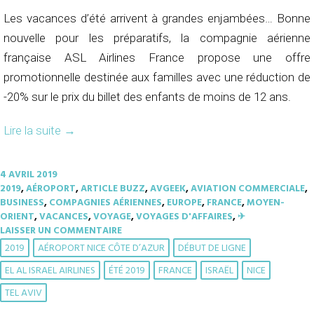
Les vacances d’été arrivent à grandes enjambées… Bonne
nouvelle pour les préparatifs, la compagnie aérienne
française ASL Airlines France propose une offre
promotionnelle destinée aux familles avec une réduction de
-20% sur le prix du billet des enfants de moins de 12 ans.
Lire la suite
→
4 AVRIL 2019
2019
,
AÉROPORT
,
ARTICLE BUZZ
,
AVGEEK
,
AVIATION COMMERCIALE
,
BUSINESS
,
COMPAGNIES AÉRIENNES
,
EUROPE
,
FRANCE
,
MOYEN-
ORIENT
,
VACANCES
,
VOYAGE
,
VOYAGES D'AFFAIRES
,
✈︎
LAISSER UN COMMENTAIRE
2019
AÉROPORT NICE CÔTE D’AZUR
DÉBUT DE LIGNE
EL AL ISRAEL AIRLINES
ÉTÉ 2019
FRANCE
ISRAËL
NICE
TEL AVIV