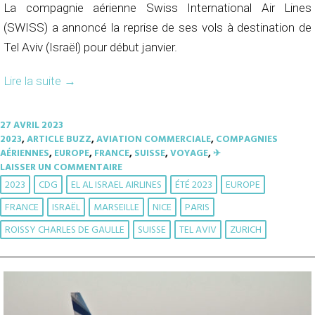
La compagnie aérienne Swiss International Air Lines
(SWISS) a annoncé la reprise de ses vols à destination de
Tel Aviv (Israël) pour début janvier.
Lire la suite
→
27 AVRIL 2023
2023
,
ARTICLE BUZZ
,
AVIATION COMMERCIALE
,
COMPAGNIES
AÉRIENNES
,
EUROPE
,
FRANCE
,
SUISSE
,
VOYAGE
,
✈︎
LAISSER UN COMMENTAIRE
2023
CDG
EL AL ISRAEL AIRLINES
ÉTÉ 2023
EUROPE
FRANCE
ISRAËL
MARSEILLE
NICE
PARIS
ROISSY CHARLES DE GAULLE
SUISSE
TEL AVIV
ZURICH