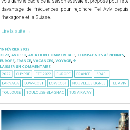
vols dans le cadre de la saison estivale et propose pour l’été
davantage de fréquences pour rejoindre Tel Aviv depuis
l’hexagone et la Suisse.
Lire la suite
→
16 FÉVRIER 2022
2022
,
AVGEEK
,
AVIATION COMMERCIALE
,
COMPAGNIES AÉRIENNES
,
EUROPE
,
FRANCE
,
VACANCES
,
VOYAGE
,
✈︎
LAISSER UN COMMENTAIRE
2022
CHYPRE
ÉTÉ 2022
EUROPE
FRANCE
ISRAËL
LARNACA
LOW-COST
LOWCOST
NOUVELLES LIGNES
TEL AVIV
TOULOUSE
TOULOUSE-BLAGNAC
TUS AIRWAY