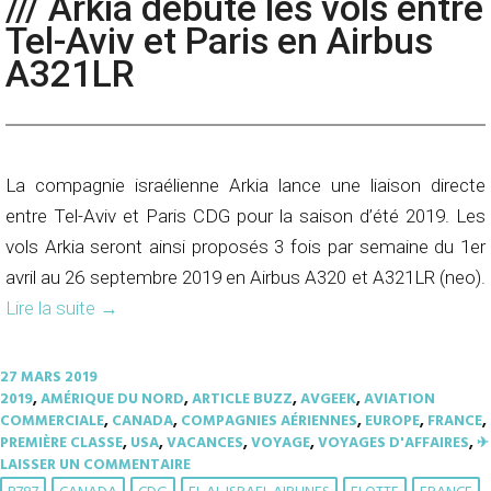
/// Arkia débute les vols entre
Tel-Aviv et Paris en Airbus
A321LR
La compagnie israélienne Arkia lance une liaison directe
entre Tel-Aviv et Paris CDG pour la saison d’été 2019. Les
vols Arkia seront ainsi proposés 3 fois par semaine du 1er
avril au 26 septembre 2019 en Airbus A320 et A321LR (neo).
Lire la suite
→
27 MARS 2019
2019
,
AMÉRIQUE DU NORD
,
ARTICLE BUZZ
,
AVGEEK
,
AVIATION
COMMERCIALE
,
CANADA
,
COMPAGNIES AÉRIENNES
,
EUROPE
,
FRANCE
,
PREMIÈRE CLASSE
,
USA
,
VACANCES
,
VOYAGE
,
VOYAGES D'AFFAIRES
,
✈︎
LAISSER UN COMMENTAIRE