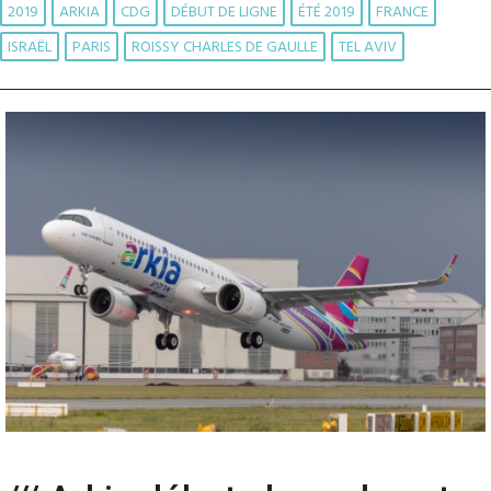
2019
ARKIA
CDG
DÉBUT DE LIGNE
ÉTÉ 2019
FRANCE
ISRAËL
PARIS
ROISSY CHARLES DE GAULLE
TEL AVIV