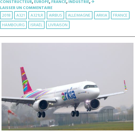
CONSTRUCTEUR
,
EUROPE
,
FRANCE
,
INDUSTRIE
,
✈︎
LAISSER UN COMMENTAIRE
2018
A321
A321LR
AIRBUS
ALLEMAGNE
ARKIA
FRANCE
HAMBOURG
ISRAËL
LIVRAISON