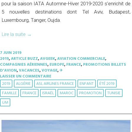
pour la saison IATA Automne-Hiver 2019-2020 s’enrichit de
5 nouvelles destinations dont Tel Aviv, Budapest,
Luxembourg, Tanger, Oujda.
Lire la suite
→
7 JUIN 2019
2019
,
ARTICLE BUZZ
,
AVGEEK
,
AVIATION COMMERCIALE
,
COMPAGNIES AÉRIENNES
,
EUROPE
,
FRANCE
,
PROMOTIONS BILLETS
D'AVION
,
VACANCES
,
VOYAGE
,
✈︎
LAISSER UN COMMENTAIRE
2019
ALGÉRIE
ASL AIRLINES FRANCE
ENFANT
ÉTÉ 2019
FAMILLE
FRANCE
ISRAËL
MAROC
PROMOTION
TUNISIE
UM