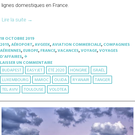
lignes domestiques en France.
Lire la suite
→
18 OCTOBRE 2019
2019
,
AÉROPORT
,
AVGEEK
,
AVIATION COMMERCIALE
,
COMPAGNIES
AÉRIENNES
,
EUROPE
,
FRANCE
,
VACANCES
,
VOYAGE
,
VOYAGES
D'AFFAIRES
,
✈︎
LAISSER UN COMMENTAIRE
BUDAPEST
EASYJET
ÉTÉ 2020
HONGRIE
ISRAËL
LUXEMBOURG
MAROC
OUJDA
RYANAIR
TANGER
TEL AVIV
TOULOUSE
VOLOTEA