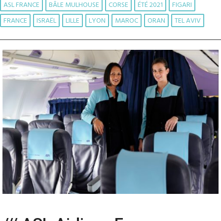
ASL FRANCE
BÂLE MULHOUSE
CORSE
ÉTÉ 2021
FIGARI
FRANCE
ISRAËL
LILLE
LYON
MAROC
ORAN
TEL AVIV