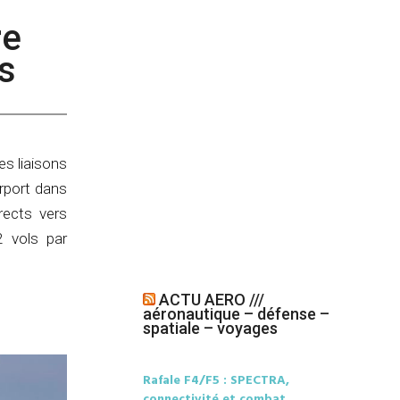
re
es
s liaisons
irport dans
rects vers
2 vols par
ACTU AERO ///
aéronautique – défense –
spatiale – voyages
Rafale F4/F5 : SPECTRA,
connectivité et combat