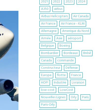
2021
2022
2023
2024
A350
airbus
Airbus Helicopters
Air Canada
Air France
Air France - KLM
Allemagne
Amerique du Nord
Armée
Asie
aéroport
Belgique
Boeing
Bombardier
Bordeaux
Brésil
Canada
commande
Constructeur
Défense
Europe
flotte
France
HOP!
Industrie
Livraison
low-cost
LowCost
Nouvelles Lignes
Orly
Paris
Paris-Orly