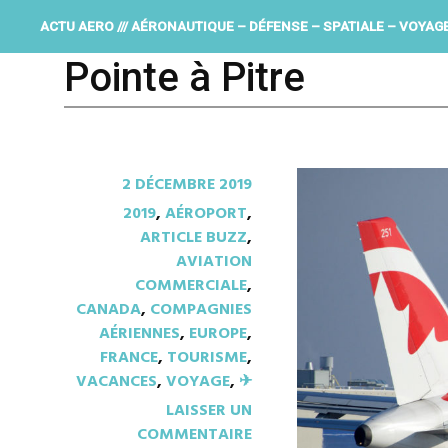
ACTU AERO /// AÉRONAUTIQUE – DÉFENSE – SPATIALE – VOYAG
Pointe à Pitre
2 DÉCEMBRE 2019
2019
,
AÉROPORT
,
ARTICLE BUZZ
,
AVIATION
COMMERCIALE
,
CANADA
,
COMPAGNIES
AÉRIENNES
,
EUROPE
,
FRANCE
,
TOURISME
,
VACANCES
,
VOYAGE
,
✈︎
LAISSER UN
COMMENTAIRE