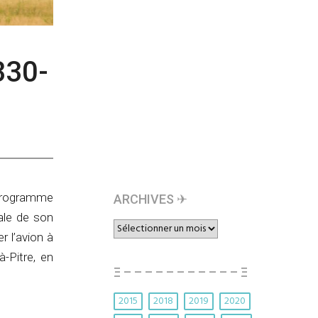
330-
 programme
ARCHIVES ✈︎
ale de son
ARCHIVES
 l’avion à
✈︎
à-Pitre, en
Ξ – – – – – – – – – – – Ξ
2015
2018
2019
2020