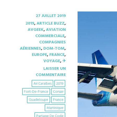
27 JUILLET 2019
2019
,
ARTICLE BUZZ
,
AVGEEK
,
AVIATION
COMMERCIALE
,
COMPAGNIES
AÉRIENNES
,
DOM-TOM
,
EUROPE
,
FRANCE
,
VOYAGE
,
✈︎
LAISSER UN
COMMENTAIRE
Air Caraïbes
2019
Fort-De-France
Corsair
Guadeloupe
France
Martinique
Partage De Code