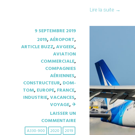
Lire la suite
→
9 SEPTEMBRE 2019
2019
,
AÉROPORT
,
ARTICLE BUZZ
,
AVGEEK
,
AVIATION
COMMERCIALE
,
COMPAGNIES
AÉRIENNES
,
CONSTRUCTEUR
,
DOM-
TOM
,
EUROPE
,
FRANCE
,
INDUSTRIE
,
VACANCES
,
VOYAGE
,
✈︎
LAISSER UN
COMMENTAIRE
A330-900
2020
2019