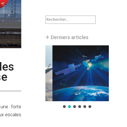
Rechercher :
✈︎ Derniers articles
les
se
une forte
ux escales