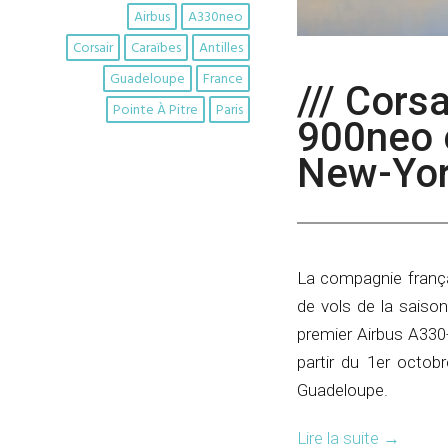
Airbus
A330neo
Corsair
Caraïbes
Antilles
Guadeloupe
France
/// Cors
Pointe À Pitre
Paris
900neo 
New-Yo
La compagnie frança
de vols de la saiso
premier Airbus A330
partir du 1er octobr
Guadeloupe.
Lire la suite
→