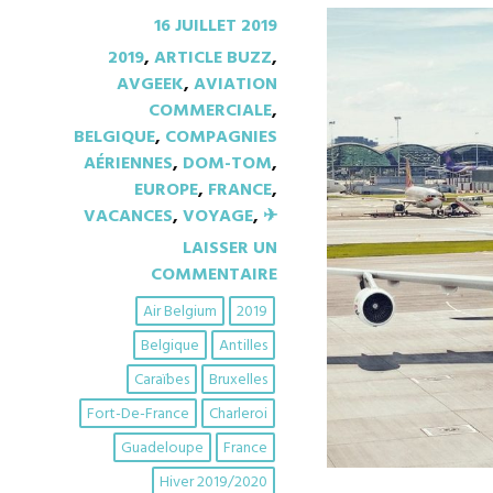
16 JUILLET 2019
2019
,
ARTICLE BUZZ
,
AVGEEK
,
AVIATION
COMMERCIALE
,
BELGIQUE
,
COMPAGNIES
AÉRIENNES
,
DOM-TOM
,
EUROPE
,
FRANCE
,
VACANCES
,
VOYAGE
,
✈︎
LAISSER UN
COMMENTAIRE
Air Belgium
2019
Belgique
Antilles
Caraïbes
Bruxelles
Fort-De-France
Charleroi
Guadeloupe
France
Hiver 2019/2020