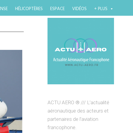
ENSE
HÉLICOPTÈRES
ESPACE
VIDÉOS
+ PLUS
ACTU AERO ® /// L’actualité
aéronautique des acteurs et
partenaires de l’aviation
francophone.