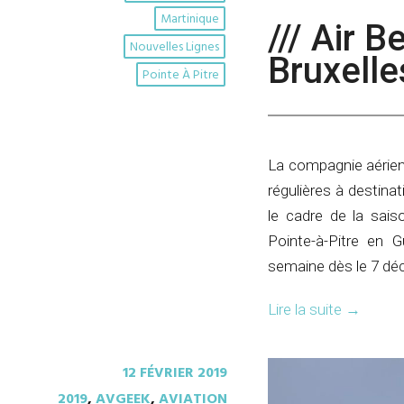
Martinique
/// Air 
Nouvelles Lignes
Bruxelle
Pointe À Pitre
La compagnie aérien
régulières à destinat
le cadre de la sais
Pointe-à-Pitre en 
semaine dès le 7 dé
Lire la suite
→
12 FÉVRIER 2019
2019
,
AVGEEK
,
AVIATION