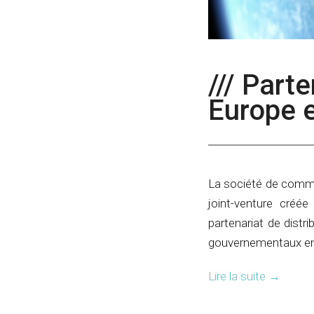
/// Parte
Europe 
La société de comm
joint-venture cré
partenariat de distr
gouvernementaux en
Lire la suite
→