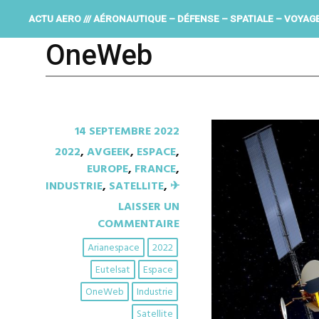
ACTU AERO /// AÉRONAUTIQUE – DÉFENSE – SPATIALE – VOYAG
OneWeb
14 SEPTEMBRE 2022
2022
,
AVGEEK
,
ESPACE
,
EUROPE
,
FRANCE
,
INDUSTRIE
,
SATELLITE
,
✈︎
LAISSER UN
COMMENTAIRE
Arianespace
2022
Eutelsat
Espace
OneWeb
Industrie
Satellite