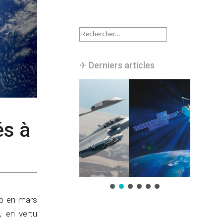
Rechercher :
✈︎ Derniers articles
és à
eb en mars
, en vertu