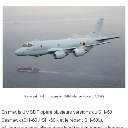
Kawasaki P‑1 – Japan Air Self‑Defense Force (JASDF)
En mer, la JMSDF opère plusieurs versions du SH‑60
Seahawk (SH‑60J, SH‑60K et le récent SH‑60L),
hélicoptères spécialisés dans la détection sonar, le largage