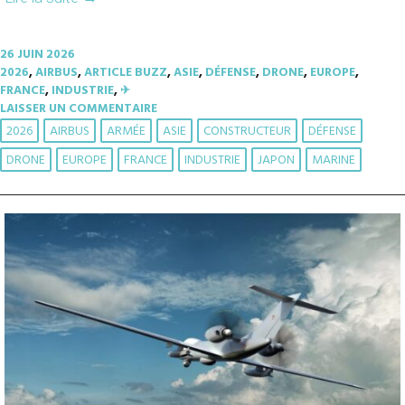
26 JUIN 2026
2026
,
AIRBUS
,
ARTICLE BUZZ
,
ASIE
,
DÉFENSE
,
DRONE
,
EUROPE
,
FRANCE
,
INDUSTRIE
,
✈︎
LAISSER UN COMMENTAIRE
2026
AIRBUS
ARMÉE
ASIE
CONSTRUCTEUR
DÉFENSE
DRONE
EUROPE
FRANCE
INDUSTRIE
JAPON
MARINE