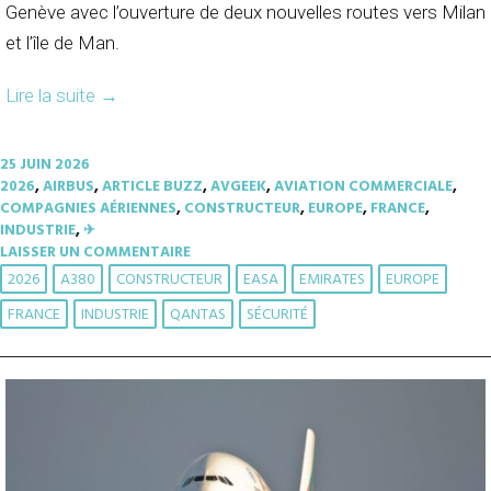
Genève avec l’ouverture de deux nouvelles routes vers Milan
et l’île de Man.
Lire la suite
→
25 JUIN 2026
2026
,
AIRBUS
,
ARTICLE BUZZ
,
AVGEEK
,
AVIATION COMMERCIALE
,
COMPAGNIES AÉRIENNES
,
CONSTRUCTEUR
,
EUROPE
,
FRANCE
,
INDUSTRIE
,
✈︎
LAISSER UN COMMENTAIRE
2026
A380
CONSTRUCTEUR
EASA
EMIRATES
EUROPE
FRANCE
INDUSTRIE
QANTAS
SÉCURITÉ