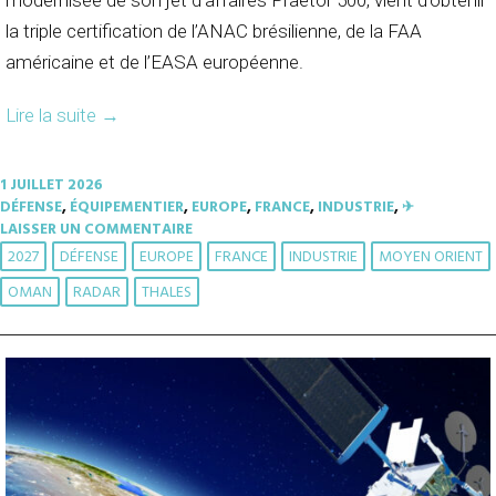
modernisée de son jet d’affaires Praetor 500, vient d’obtenir
la triple certification de l’ANAC brésilienne, de la FAA
américaine et de l’EASA européenne.
Lire la suite
→
1 JUILLET 2026
DÉFENSE
,
ÉQUIPEMENTIER
,
EUROPE
,
FRANCE
,
INDUSTRIE
,
✈︎
LAISSER UN COMMENTAIRE
2027
DÉFENSE
EUROPE
FRANCE
INDUSTRIE
MOYEN ORIENT
OMAN
RADAR
THALES