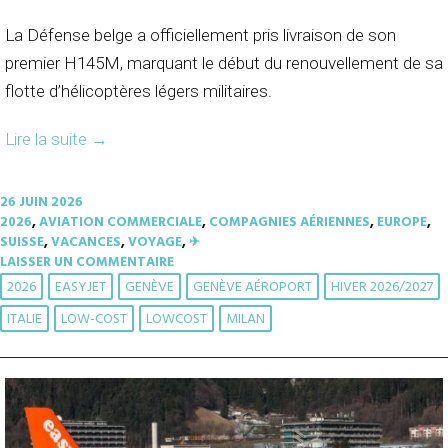
La Défense belge a officiellement pris livraison de son
premier
H145M
, marquant le début du renouvellement de sa
flotte d’hélicoptères légers militaires.
Lire la suite
→
26 JUIN 2026
2026
,
AVIATION COMMERCIALE
,
COMPAGNIES AÉRIENNES
,
EUROPE
,
SUISSE
,
VACANCES
,
VOYAGE
,
✈︎
LAISSER UN COMMENTAIRE
2026
EASYJET
GENÈVE
GENÈVE AÉROPORT
HIVER 2026/2027
ITALIE
LOW-COST
LOWCOST
MILAN