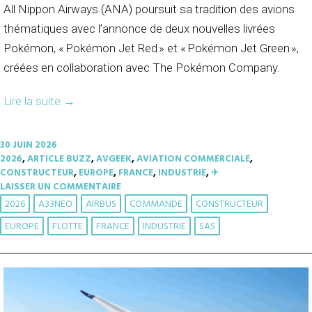
All Nippon Airways (ANA) poursuit sa tradition des avions
thématiques avec l’annonce de deux nouvelles livrées
Pokémon, « Pokémon Jet Red » et « Pokémon Jet Green »,
créées en collaboration avec The Pokémon Company.
Lire la suite
→
30 JUIN 2026
2026
,
ARTICLE BUZZ
,
AVGEEK
,
AVIATION COMMERCIALE
,
CONSTRUCTEUR
,
EUROPE
,
FRANCE
,
INDUSTRIE
,
✈︎
LAISSER UN COMMENTAIRE
2026
A33NEO
AIRBUS
COMMANDE
CONSTRUCTEUR
EUROPE
FLOTTE
FRANCE
INDUSTRIE
SAS