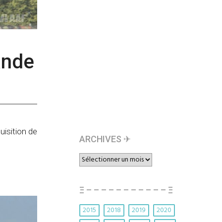
ande
uisition de
ARCHIVES ✈︎
ARCHIVES
✈︎
Ξ – – – – – – – – – – – Ξ
2015
2018
2019
2020