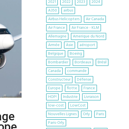
2021
2022
2023
2024
A350
airbus
Airbus Helicopters
Air Canada
Air France
Air France - KLM
Allemagne
Amerique du Nord
Armée
Asie
aéroport
Belgique
Boeing
Bombardier
Bordeaux
Brésil
Canada
commande
Constructeur
Défense
Europe
flotte
France
HOP!
Industrie
Livraison
low-cost
LowCost
age
Nouvelles Lignes
Orly
Paris
Paris-Orly
rope