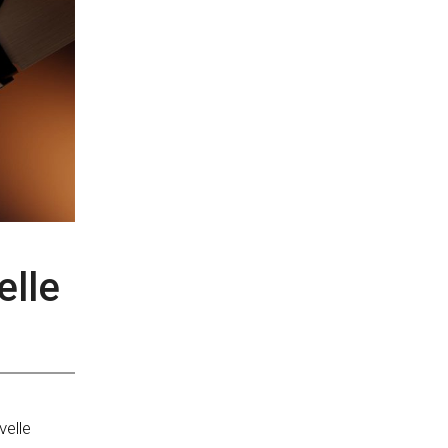
elle
velle