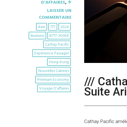
D'AFFAIRES
,
✈︎
LAISSER UN
COMMENTAIRE
Asie
777
2024
Business
B777-300ER
Cathay Pacific
Expérience Passager
Hong-Kong
Nouvelles Cabines
/// Cath
Premium Economy
Suite Ar
Voyage D'affaires
Cathay Pacific amélio