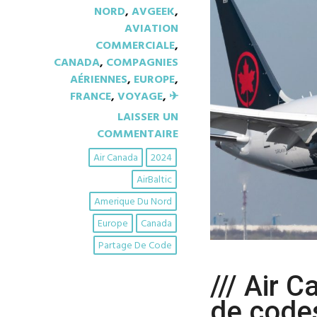
NORD
,
AVGEEK
,
AVIATION
COMMERCIALE
,
CANADA
,
COMPAGNIES
AÉRIENNES
,
EUROPE
,
FRANCE
,
VOYAGE
,
✈︎
LAISSER UN
COMMENTAIRE
Air Canada
2024
AirBaltic
Amerique Du Nord
Europe
Canada
Partage De Code
/// Air 
de codes