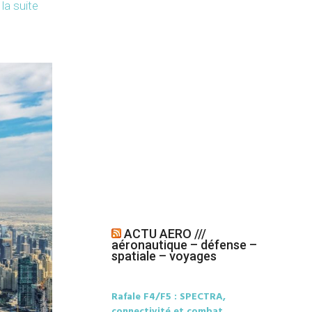
 la suite
ACTU AERO ///
aéronautique – défense –
spatiale – voyages
Rafale F4/F5 : SPECTRA,
connectivité et combat